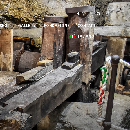
USEO
GALLERY
FONDAZIONE
CONTATTI
ITALIANO