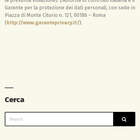
la presunta violazione). L’Autorità di controllo italiana è il
Garante per la protezione dei dati personali, con sede in
Piazza di Monte Citorio n. 121, 00186 – Roma
(
http://www.garanteprivacy.it/
).
Cerca
Search
Sear
for: