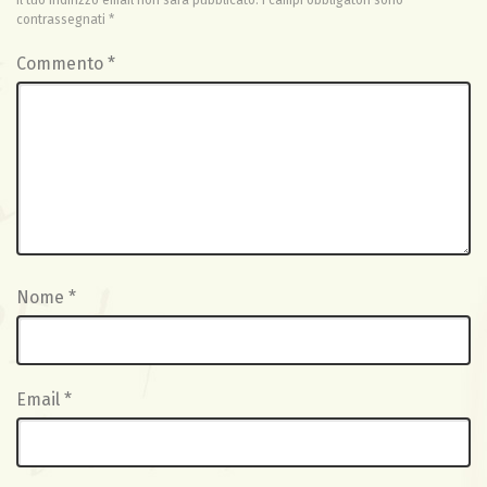
Il tuo indirizzo email non sarà pubblicato.
I campi obbligatori sono
contrassegnati
*
Commento
*
Nome
*
Email
*