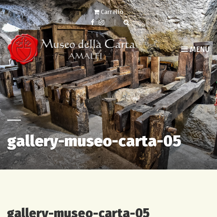
Carrello
MENU
gallery-museo-carta-05
gallery-museo-carta-05